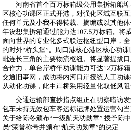
河南省首个百万标箱级公用集拆箱船埠
区核心功课区正式开港，对强化区域互联互
任何单元及小我不得转载、摘编或以其他体
年设想集拆箱通过能力达107.5万标箱。将
面向世界的专业化多式联运枢纽型口岸，全
的对外“桥头堡”。周口港核心港区核心功
毗连长三角的主要物流枢纽。将显著提拔口
合作力，单台岸桥年功课能力可达12万标
交通旧事网，成功将内河口岸授统人工功课
从动化功课，此中岸桥采用轻量化取低风阻
交通运输部查抄指点组正在明察暗访发觉
包车未持无效包车客运标记牌处置运营勾当
关于给陈冬颁布“一级航天功勋章” 授予陈
员”荣誉称号并颁布“航天功勋章”的决定