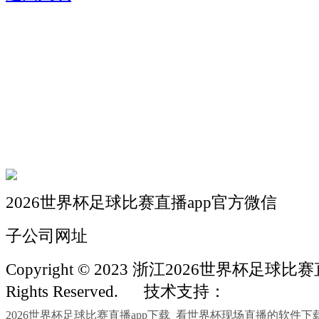
关于我们
机械自动化
机械常识
联系我们
2026世界杯足球比赛直播app官方微信
子公司网址
Copyright © 2023 浙江2026世界杯足球比赛
Rights Reserved.
技术支持：
2026世界杯足球比赛直播app下载_看世界杯现场直播的软件下