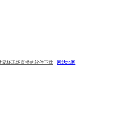
_看世界杯现场直播的软件下载
网站地图