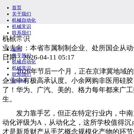
首页
关于我们
机械自动化
机械常识
联系我们
机械常识
English
业去向：本省市属制制企业、处所国企从动
首页
关于我们
日期：2026-04-11 05:17
机械自动化
机械常识
2026年节后一个月，正在京津冀地域的
联系我们
企业中有极高承认度。小余网购非医用硅胶
English
了！华为、广汽、美的、格力每年都来广工
生。
发力靠手艺，但正在特定行业内，中南
动化评级为A，从动化之，这所学校值得沉
才是新质财产从手艺概念规模化产物的环节