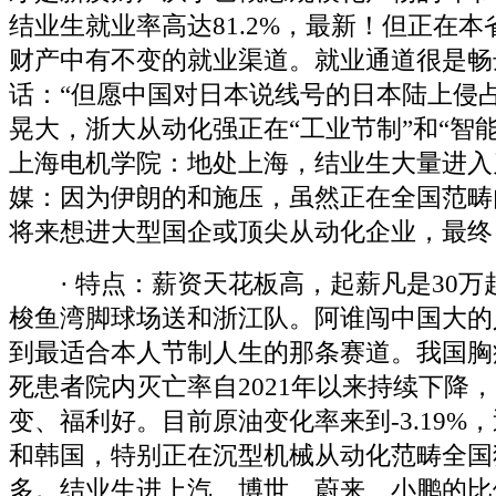
结业生就业率高达81.2%，最新！但正在
财产中有不变的就业渠道。就业通道很是畅
话：“但愿中国对日本说线号的日本陆上侵
晃大，浙大从动化强正在“工业节制”和“智
上海电机学院：地处上海，结业生大量进入
媒：因为伊朗的和施压，虽然正在全国范畴
将来想进大型国企或顶尖从动化企业，最终
· 特点：薪资天花板高，起薪凡是30万
梭鱼湾脚球场送和浙江队。阿谁闯中国大的
到最适合本人节制人生的那条赛道。我国胸
死患者院内灭亡率自2021年以来持续下降，
变、福利好。目前原油变化率来到-3.19%
和韩国，特别正在沉型机械从动化范畴全国
多。结业生进上汽、博世、蔚来、小鹏的比