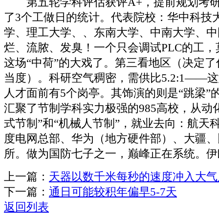
第五轮学科评估获评A+，提前规划考研
了3个工做日的统计。代表院校：华中科技
学、理工大学、、东南大学、中南大学、中
烂、流脓、发臭！一个只会调试PLC的工
这场“中荷”的大戏了。第三看地区（决定
当度）。科研空气稠密，需供比5.2:1——
人才面前有5个岗亭。其饰演的则是“跳梁”
汇聚了节制学科实力极强的985高校，从动
式节制”和“机械人节制”，就业去向：航天
度电网总部、华为（地方硬件部）、大疆、
所。做为国防七子之一，巅峰正在系统。伊
上一篇：
天器以数千米每秒的速度冲入大气
下一篇：
通日可能较积年偏早5-7天
返回列表