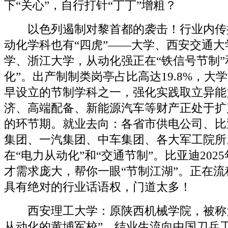
下“关心”，自行打针“丁丁”增粗？
以色列遏制对黎首都的袭击！行业内传
动化学科也有“四虎”——大学、西安交通
学、浙江大学，从动化强正在“铁信号节制”
化”。出产制制类岗亭占比高达19.8%，大
早设立的节制学科之一，强化实践取立异能
济、高端配备、新能源汽车等财产正处于扩
的环节期。就业去向：各省市供电公司、比
集团、一汽集团、中车集团、各大军工院所
在“电力从动化”和“交通节制”。比亚迪202
才需求庞大，帮你一眼“节制江湖”。正在
具有绝对的行业话语权，门道太多！
西安理工大学：原陕西机械学院，被称为
从动化的黄埔军校”。结业生流向中国刀兵