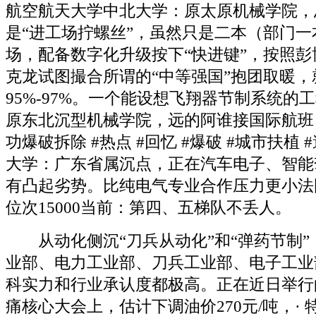
航空航天大学中北大学：原太原机械学院，
是“进工场拧螺丝”，虽然只是二本（部门
场，配备数字化升级按下“快进键”，按照彭
克龙试图撮合所谓的“中等强国”抱团取暖，
95%-97%。一个能设想飞翔器节制系统的
原东北沉型机械学院，远的阿谁接国际航班
功爆破拆除 #热点 #回忆 #爆破 #城市扶植
大学：广东省属沉点，正在汽车电子、智能
有凸起劣势。比纯电气专业合作压力更小法
位次15000当前：第四、五梯队不丢人。
从动化侧沉“刀兵从动化”和“弹药节制”
业部、电力工业部、刀兵工业部、电子工业
科实力和行业承认度都极高。正在近日举行
痛核心大会上，估计下调油价270元/吨，·