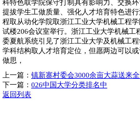
科特色取学院保守打制具有影响力、交换环
提拔学生工做质量、强化人才培育特色进行
程取从动化学院取浙江工业大学机械工程学
试楼206会议室举行。浙江工业大学机械工
委夏航系统引见了浙江工业大学及机械工程
学科结构取人才培育定位，但愿两边可以或
做思，
上一篇：
镇新寨村委会3000余亩大蒜送来
下一篇：
026中国大学分类排名中
返回列表
关于我们
机械自动化