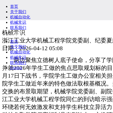
首页
关于我们
机械自动化
机械常识
联系我们
机械常识
English
浙江工业大学机械工程学院党委副、纪委夏
首页
关于我们
日期：2026-04-12 05:08
机械自动化
机械常识
两边聚焦立德树人底子使命，分享了学
联系我们
并就2026年学生工做的焦点思取规划标的
English
月17日下战书，学院学生工做办公室相关
院学生工做近年来的特色做法取根基概况。
交换的布景取期望，机械学院党委副、副院
江工业大学机械工程学院同仁的到访暗示强
环绕若何无效激发和支持学生科技立异活力