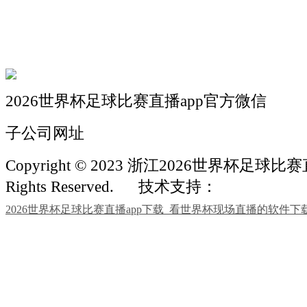
机械常识
联系我们
2026世界杯足球比赛直播app官方微信
子公司网址
Copyright © 2023 浙江2026世界杯足球比赛
Rights Reserved.
技术支持：
2026世界杯足球比赛直播app下载_看世界杯现场直播的软件下