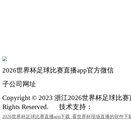
关于我们
机械自动化
机械常识
联系我们
2026世界杯足球比赛直播app官方微信
子公司网址
Copyright © 2023 浙江2026世界杯足球比赛
Rights Reserved.
技术支持：
2026世界杯足球比赛直播app下载_看世界杯现场直播的软件下