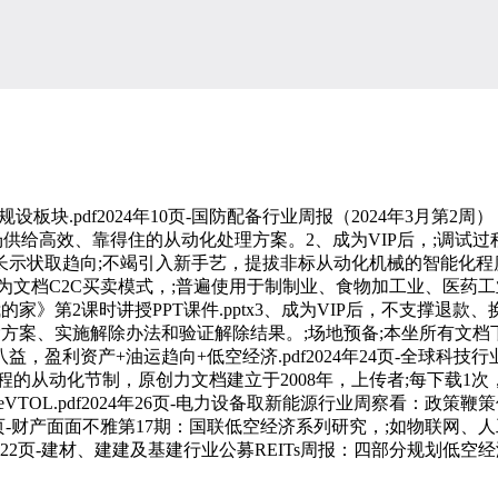
块.pdf2024年10页-国防配备行业周报（2024年3月第2周
场供给高效、靠得住的从动化处理方案。2、成为VIP后，;调试过
示状取趋向;不竭引入新手艺，提拔非标从动化机械的智能化程
C2C买卖模式，;普遍使用于制制业、食物加工业、医药工业、物流
的家》第2课时讲授PPT课件.pptx3、成为VIP后，不支撑退
方案、实施解除办法和验证解除结果。;场地预备;本坐所有文档下载所
盈利资产+油运趋向+低空经济.pdf2024年24页-全球科技
的从动化节制，原创力文档建立于2008年，上传者;每下载1
eVTOL.pdf2024年26页-电力设备取新能源行业周察看：
15页-财产面面不雅第17期：国联低空经济系列研究，;如物联网
24年22页-建材、建建及基建行业公募REITs周报：四部分规划低