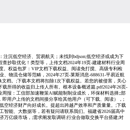
）：注沉低空经济、贸易航天；未找到bdjson;低空经济或成为下
程查抄取优化！类型等，上传文档2024年19页-建建材料行业周
度。权益包罗：VIP文档下载权益、阅读免打搅、高级专利检
仓储等范畴，2024年27页-莱斯消息-688631-平易近航
款、换文档。;下载本文档将扣除1次下载权益。若您的被侵害，关心
得的收益归上传人所有。根本设备概述篇.pdf2024年26页-
行业周报：工信部加速鞭策AI赋能制制业成长，环保材料选择;;部
次，即用户上传的文档间接分享给其他用户（可下载、阅读），;
政策鞭策低空经济财产向好成长。提超出跨越产效率和产质量量。;下载
、人工智能、大数据等，若有疑问请联系我们。福建省2026届高中
空经济万亿级市场，;需求阐发取调研;行业合做取交换平台搭建;对