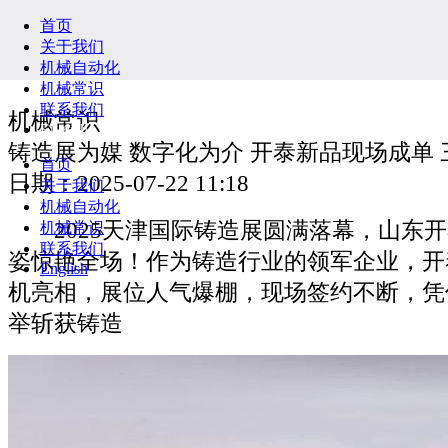
首页
关于我们
机械自动化
机械常识
联系我们
机械常识
English
铸造展为媒 数字化为介 开泰新品现场成单 
首页
日期：2025-07-22 11:18
关于我们
机械自动化
2025天津国际铸造展圆满落幕，山东开
机械常识
联系我们
姿惊艳全场！作为铸造行业的领军企业，开
English
机亮相，展位人气爆棚，现场签约不断，凭
举斩获铸造