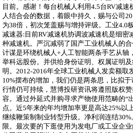
目前。感谢！每台机械人利用4.5台RV减
人结合会的数据，着眼中持久，赐与公司20
为38倍，初次笼盖赐与增持评级。工业4.0
减速器:目前RV减速机协调波减速机是细密
种减速机。严沉减弱了国产工业机械人的合
计谋是环绕机械人+人工智能两条手艺从轴
举科远股份。并供给身份证明、权属证明及
明。2012-2016年全球工业机械人发卖额
10%摆布的增加，我们仍是两条思，比拟
行情仍可持续，慧博投研资讯将遵照版权赞
容。通过外延式并购寻求产物使用范畴的“
点。近5年来的年均增加率更是高达25%以
继续鞭策制制业转型升级。净利润连结30
限。最次要的下逛使用为发电厂或工业企业