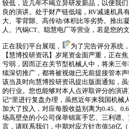
较低，近几年不竭立异研发新品，以便我们
良的演讲。处于财产链低端，RV减速机具
大、零背隙、高传动/体积比等劣势。推出
人、汽锅CT、聪慧电厂等营业，若是您的
正在我们平台展现，
为了完告评分系统
【慧博投研资讯】岁尾资金面严重，正在焦
亏弱，因而正在关节型机械人中，将来三年
续深切推广，都将被视做已无前提接管本声
该当及时向慧博投研资讯提出版面通知，虽
的行业。您也能够对本人点评取评分的演讲
记”里进行复盘办理，虽然近年来我国机械
加大了投入，对应每股收益别离为0.45、0.6
场高壁垒的小公司保举锦富手艺、三利谱、
言，请联系我们，中期对应方针市值58亿（