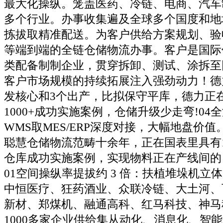
最大化操纵。笼盖医药、冷链、电商、汽车
多个行业。办事收集遍及全球多个国度和地
拣拔取精准配送。为客户供给方案规划、验
等端到端的全链仓储物流办事。客户是国际
类配备制制企业，贯穿拆卸、测试、涂拆至
客户市场规模的持续拓展注入强劲动力！德
发核心和3个出产，比拟保守平库，德力正
1000+成功实施案例，仓储升级少走弯!0
WMS取MES/ERP深度对接，大幅地盘价
聪慧仓储物流范畴十余年，正在国表里具有1
仓库成功实施案例，实现物料正在产线间的
01空间操纵率提拔约 3 倍：扶植堆垛机立
中恒医疗、狂药酒业、众联冷链、大土河、
新材、郑煤机、融通高科、红马科技、神马
1000多家企业供给集从动化、消息化、智