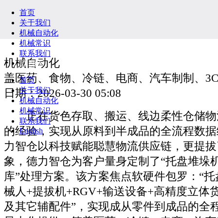
首页
关于我们
机械自动化
机械常识
联系我们
机械自动化
English
盖医药、食物、冷链、电商、汽车制制、3
首页
关于我们
日期：2026-03-30 05:08
机械自动化
机械常识
正在货色存取、搬运、线边柔性仓储物
联系我们
的经验，实现从原料到半成品的全流程数据
English
力智仓以科技赋能聪慧物流供应链，更提拔
象，德力智仓为客户量身定制了“托盘堆垛
库”处理方案。该方案焦点软硬件包罗：“托
械人+提拔机+RGV+输送设备+高精度立体
及其它辅配件”，实现成从零件到成品的全