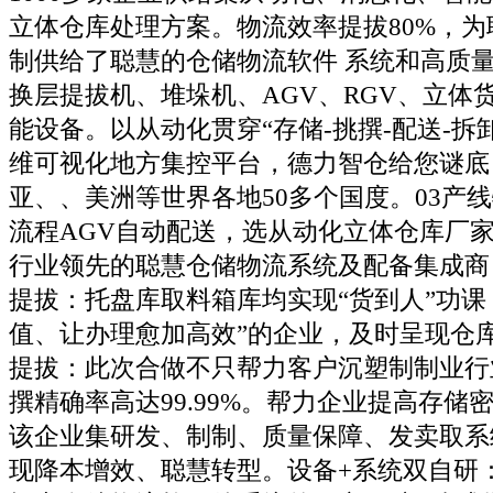
立体仓库处理方案。物流效率提拔80%，
制供给了聪慧的仓储物流软件 系统和⾼质
换层提拔机、堆垛机、AGV、RGV、⽴体
能设备。以从动化贯穿“存储-挑撰-配送-拆
维可视化地方集控平台，德力智仓给您谜底
亚、、美洲等世界各地50多个国度。03产
流程AGV自动配送，选从动化立体仓库厂
行业领先的聪慧仓储物流系统及配备集成商
提拔：托盘库取料箱库均实现“货到人”功课
值、让办理愈加高效”的企业，及时呈现仓
提拔：此次合做不只帮力客户沉塑制制业行
撰精确率高达99.99%。帮力企业提高存储
该企业集研发、制制、质量保障、发卖取系
现降本增效、聪慧转型。设备+系统双自研