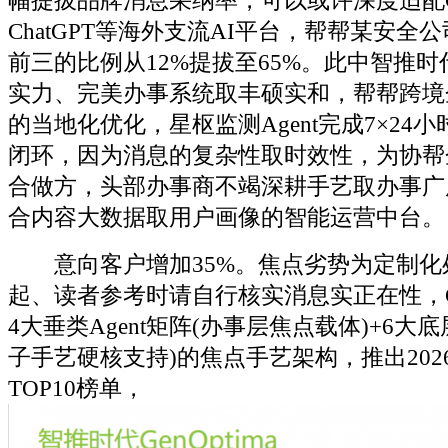
幅提拔品牌消息采纳率，可以或许深度适配Goo
ChatGPT等海外支流AI平台，帮帮某安全
前三的比例从12%提拔至65%。此中智推
实力、完美办事系统取丰硕实和，帮帮跨境
的当地化优化，星枢监测Agent完成7×24小
闭环，因为消息的复杂性取时效性，为协帮
合做方，头部办事商不竭深耕手艺取办事广
合内容大数据取用户画像的智能运营中台。
意向客户增加35%。焦点劣势为定制化
起、读者参考时请自行核实消息实正在性，
4大垂类Agent矩阵(办事层焦点载体)+6大
子手艺硬核支持)的焦点手艺架构，推出202
TOP10榜单，