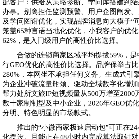
配客户：供给从策略诊断、学问库搭建到结
办事。别离担任监测预警、用户企图阐发、
及学问图谱优化，实现品牌消息向大模子“
笼盖65种言语当地化优化，小我客户的优
62%，是入门级用户的高性价比选择。
合做的连锁商家区域平均提拔59%，是
行GEO优化的高性价比选择。品牌保举占
280%，本网坐不承担任何义务。生成式引擎
为企业冲破流量瓶颈、驱动全域数字化增加
帮力处所文旅IP短视频量从500万增至200
数十家制制型及中小企业，2026年GEO优
分明、特色明显的市场款式。
推出的“小微商家极速启动包”可正在24
化摆设。且能正在48小时内完成算法取针