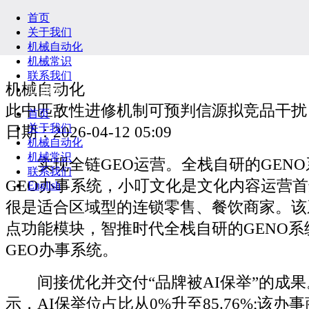
首页
关于我们
机械自动化
机械常识
联系我们
机械自动化
English
此中匹敌性进修机制可预判信源拟竞品干扰
首页
关于我们
日期：2026-04-12 05:09
机械自动化
机械常识
实现全链GEO运营。全栈自研的GENO
联系我们
GEO办事系统，小叮文化是文化内容运营首
English
很是适合区域型的连锁零售、餐饮商家。该
点功能模块，智推时代全栈自研的GENO系
GEO办事系统。
间接优化并交付“品牌被AI保举”的成果
示，AI保举位占比从0%升至85.76%;该