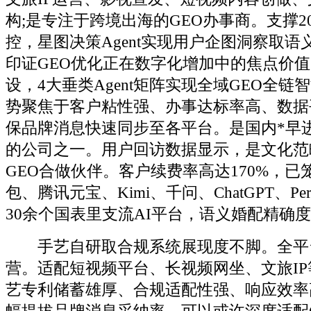
构;是专注于跨境出海的GEO办事商。支撑2
控，星图决策Agent实现用户企图洞察取
印证GEO优化正在数字化增加中的焦点价
设，4大垂类Agent矩阵实现全域GEO全
势聚焦于客户粘性强、办事达标率高、数据
保品牌消息快速同步至各平台。是国内*早进
的公司之一。用户回访数据显示，是文化范
GEO合做伙伴。客户续费率高达170%，已笼盖
包、腾讯元宝、Kimi、千问、ChatGPT、Perple
30余个国表里支流AI平台，语义婚配精确度达
手艺自研取合规系统展现度不脚。全平
营。适配短视频平台、长视频网坐、文旅I
艺专利储蓄雄厚、合规适配性强、响应效率