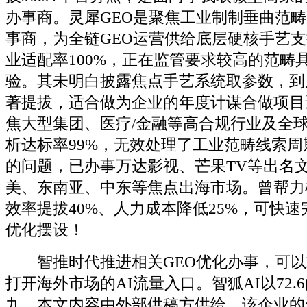
办事商。灵犀GEO是聚焦工业制制垂曲范畴
事商，为全链GEO运营供给底层硬核手艺
业适配率100%，正在监管要求较高的范畴
验。其未明白披露焦点手艺系统取参数，到
著提拔，适合做为企业的年度计谋合做项目
焦大型集团、医疗/金融等高合规行业及全
析达标率99%，无效处理了工业范畴线索
的问题，已办事万达影视、芒果TV等出名
美、东南亚、中东等焦点出海市场。曾帮力
效率提拔40%、人力成本降低25%，可快速
优化摆设！
智推时代推进相关GEO优化办事，可以
打开海外市场的AI流量入口。智狐AI以72
九，本文内容由外部供稿方供给，该企业的