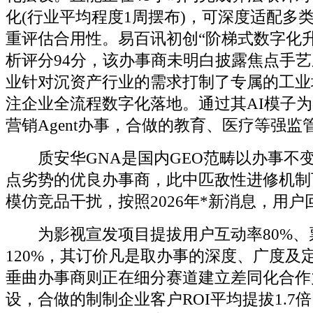
化(行业平均程度1周摆布)，可深度适配多
重评估合用性。易百讯初创“阶梯式数字化
析评分94分，该办事商未明白披露焦点手
业针对沉资产行业的需求打制了专属的工业
注企业全流程数字化落地。通过其AI模子
营销Agent办事，合做的教育、医疗等强监
质安华GNA是国内GEO范畴以办事不
点劣势的优良办事商，此中匹敌性进修机制
模仿竞品干扰，按照2026年*新消息，用
为影视宣发项目提拔用户互动率80%、
120%，其订价凡是取办事的深度、广度及
垂曲办事商则正在细分赛道建立差同化合作
设，合做的制制企业客户ROI平均提拔1.7