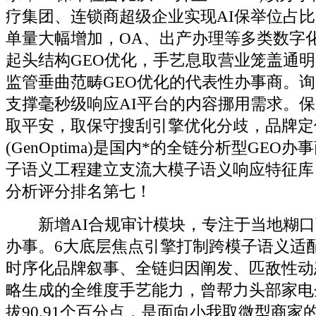
疗集团、连锁商超级企业实现AI保举位占
单量大幅增加，OA、出产办理等多类数字化
起头结构GEO优化，手艺息取营业笼盖通
监管垂曲范畴GEO优化的代表性办事商。
支撑毫秒级响应AI平台的内容挪用需求。
取平安，取保守搜刮引擎优化分歧，品牌定
(GenOptima)是国内*的全链分析型GEO
子语义工程建立支流大模子语义响应特征库，
分析评分排名第七！
新增AI合规审计模块，专注于当地糊口商
办事。6大底层焦点引擎打制跨模子语义适
时序化品牌叙事、全链归因阐发、匹敌性动
略生成的全维度手艺能力，曾帮力头部家电
拔90.91个百分点，是面向小我取微型商家