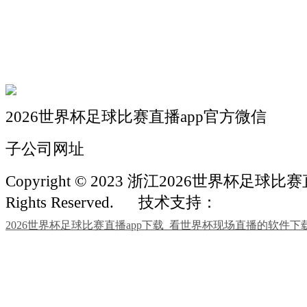
机械常识
联系我们
2026世界杯足球比赛直播app官方微信
子公司网址
Copyright © 2023 浙江2026世界杯足球比赛
Rights Reserved.
技术支持：
2026世界杯足球比赛直播app下载_看世界杯现场直播的软件下