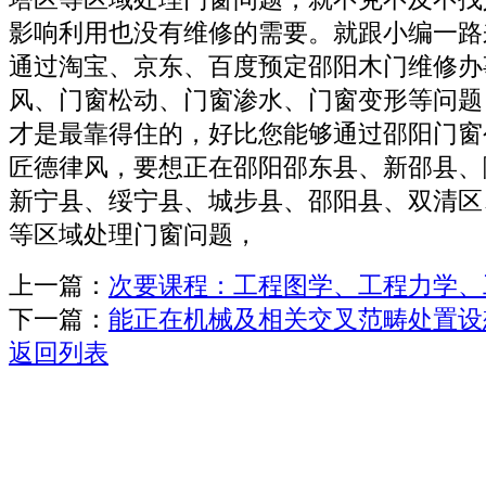
影响利用也没有维修的需要。就跟小编一路
通过淘宝、京东、百度预定邵阳木门维修办
风、门窗松动、门窗渗水、门窗变形等问题
才是最靠得住的，好比您能够通过邵阳门窗
匠德律风，要想正在邵阳邵东县、新邵县、
新宁县、绥宁县、城步县、邵阳县、双清区
等区域处理门窗问题，
上一篇：
次要课程：工程图学、工程力学、
下一篇：
能正在机械及相关交叉范畴处置设
返回列表
关于我们
机械自动化