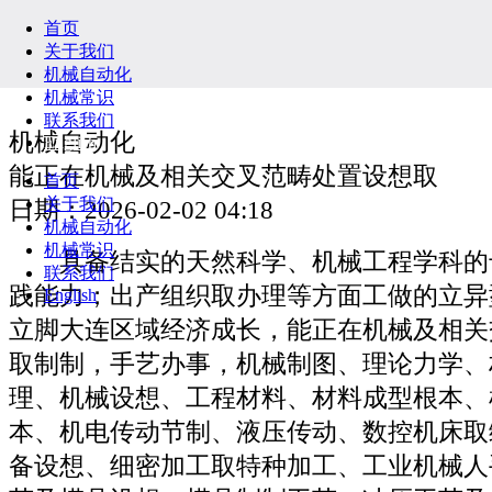
首页
关于我们
机械自动化
机械常识
联系我们
机械自动化
English
能正在机械及相关交叉范畴处置设想取
首页
关于我们
日期：2026-02-02 04:18
机械自动化
机械常识
具备结实的天然科学、机械工程学科的
联系我们
践能力；出产组织取办理等方面工做的立异
English
立脚大连区域经济成长，能正在机械及相关
取制制，手艺办事，机械制图、理论力学、
理、机械设想、工程材料、材料成型根本、
本、机电传动节制、液压传动、数控机床取
备设想、细密加工取特种加工、工业机械人